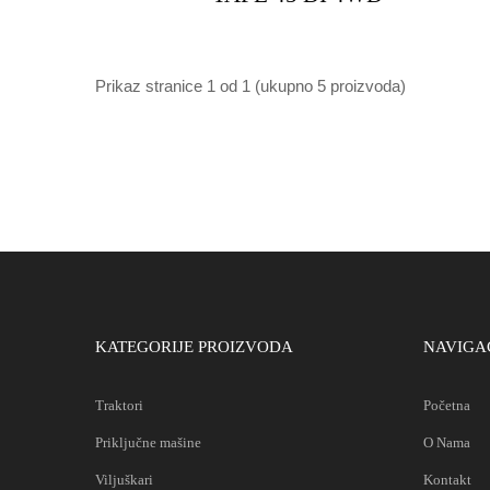
Prikaz stranice
1 od 1
(ukupno 5 proizvoda)
KATEGORIJE PROIZVODA
NAVIGA
Traktori
Početna
Priključne mašine
O Nama
Viljuškari
Kontakt