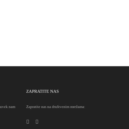
ZAPRATITE NAS
u uvek nam
Zapratite nas na društvenim mrežama: