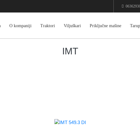
0636293
a
O kompaniji
Traktori
Viljuškari
Priključne mašine
Tarup
IMT