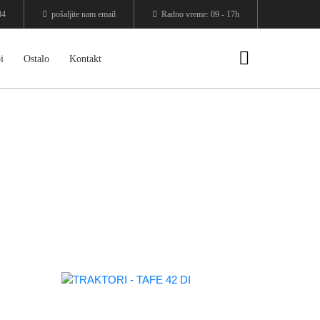
84
pošaljite nam email
Radno vreme: 09 - 17h
i
Ostalo
Kontakt