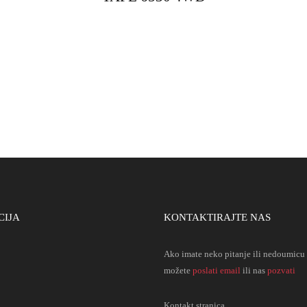
CIJA
KONTAKTIRAJTE NAS
Ako imate neko pitanje ili nedoumic
možete
poslati email
ili nas
pozvati
Kontakt stranica