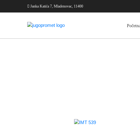
Janka Katića 7, Mladenovac, 11400
Početn